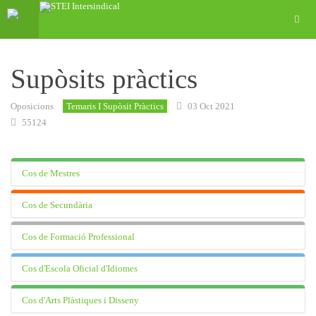
Supòsits pràctics
Oposicions
Temaris I Supòsit Pràctics
03 Oct 2021
55124
Cos de Mestres
Cos de Secundària
Anglès
Cos de Formació Professional
Audició i Llenguatge
Administració d'Empreses
2019
Educació Física
Cos d'Escola Oficial d'Idiomes
Alemany
Cuina i Pastisseria
Mallorca
2019
2019
Pitiüses
Educació Infantil
Anglès
Cos d'Arts Plàstiques i Disseny
2022
Equips Electrònics
Anglès
Mallorca
Mallorca
2019