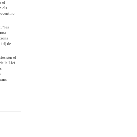
a el
n els
docent no
, “les
’una
ucions
i d) de
ies són el
de la Llei
s
s
abans