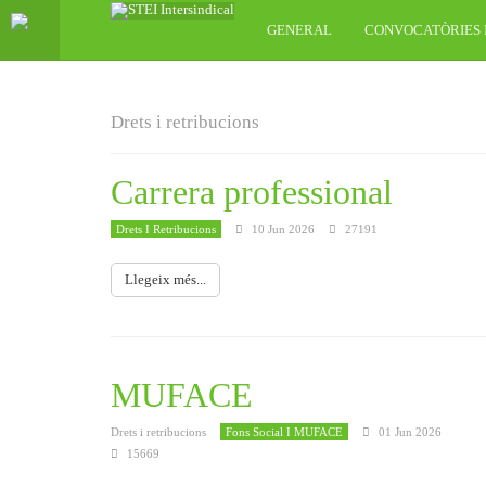
GENERAL
CONVOCATÒRIES 
Drets i retribucions
Carrera professional
Drets I Retribucions
10 Jun 2026
27191
Llegeix més...
MUFACE
Drets i retribucions
Fons Social I MUFACE
01 Jun 2026
15669