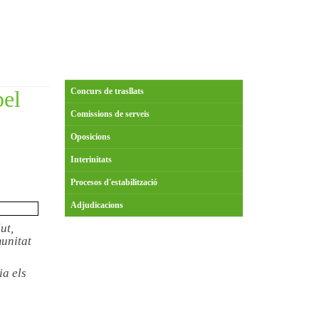
pel
Concurs de trasllats
Comissions de serveis
Oposicions
Interinitats
Procesos d'estabilització
Adjudicacions
ut,
munitat
ia els