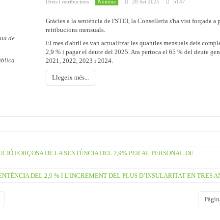
Drets i retribucions
Nòmina
28 Set 2025
5147
Gràcies a la sentència de l'STEI, la Conselleria s'ha vist forçada a 
retribucions mensuals.
dua de
El mes d'abril es van actualitzar les quanties mensuals dels compl
2,9 % i pagar el deute del 2025. Ara pertoca el 65 % del deute gen
ública
2021, 2022, 2023 i 2024.
Llegeix més...
UCIÓ FORÇOSA DE LA SENTÈNCIA DEL 2,9% PER AL PERSONAL DE
NTÈNCIA DEL 2,9 % I L’INCREMENT DEL PLUS D’INSULARITAT EN TRES A
Pàgin