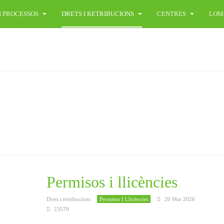
I PROCESSOS
DRETS I RETRIBUCIONS
CENTRES
LOM
Permisos i llicències
Drets i retribucions
Permisos I Llicències
20 Mar 2026
23570