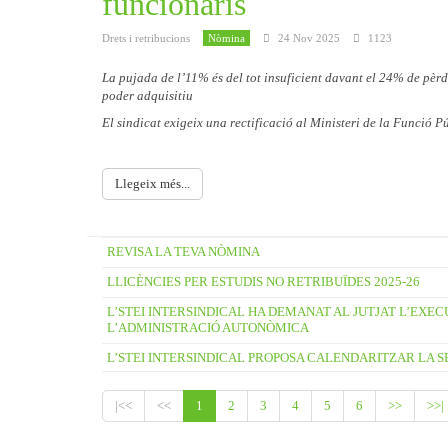
funcionaris
Drets i retribucions
Nòmina
24 Nov 2025
1123
La pujada de l’11% és del tot insuficient davant el 24% de pèr
poder adquisitiu
El sindicat exigeix una rectificació al Ministeri de la Funció P
Llegeix més...
REVISA LA TEVA NÒMINA
LLICÈNCIES PER ESTUDIS NO RETRIBUÏDES 2025-26
L’STEI INTERSINDICAL HA DEMANAT AL JUTJAT L’EXEC
L’ADMINISTRACIÓ AUTONÒMICA
L’STEI INTERSINDICAL PROPOSA CALENDARITZAR LA SE
|<<
<<
1
2
3
4
5
6
>>
>>|