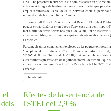
L’STEI ha presentat recurs per la via administrativa en què reclam
cobrament íntegre de les dues pagues extraordinàries que percebe
empleats públics del Servei de Salut, Serveis Generals i personal 
universitari de la Comunitat autònoma.
Tal com recull l’article 22.4 de l’Estatut Bàsic de l’Empleat Públic
pagues extraordinàries seran dues a l’any, cada una per l’import d
mensualitat de retribucions bàsiques i de la totalitat de les retrib
complementàries, tret d’aquelles a què es refereixen els apartats c) 
l’article 24”.
Per tant, els únics complement exclosos de les pagues extraordinàr
“complement de productivitat”, com l’anomena l’article 121.3.d) 
3/2007, de Funció Pública de la CAIB; així com també els “servei
extraordinaris prestats fora de la jornada normal de treball”, que e
correspon amb les “gratificacions” de l’article de la Llei 3/2007 
esmentat.
Llegeix més...
 el
Efectes de la sentència de
 dels
l'STEI del 2,9 %