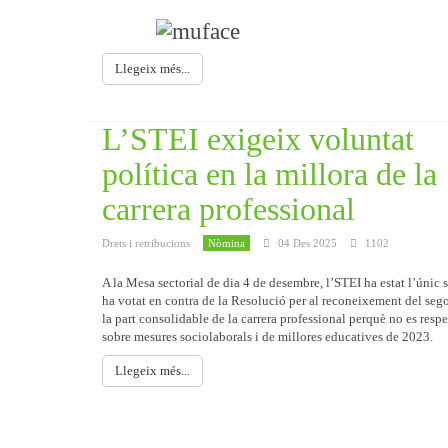
Llegeix més...
L’STEI exigeix voluntat
política en la millora de la
carrera professional
Drets i retribucions
Nòmina
04 Des 2025
1102
A la Mesa sectorial de dia 4 de desembre, l’STEI ha estat l’únic 
ha votat en contra de la Resolució per al reconeixement del seg
la part consolidable de la carrera professional perquè no es resp
sobre mesures sociolaborals i de millores educatives de 2023.
Llegeix més...