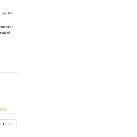
pujar les
ements al
erat el
NYS
a 1 de 6