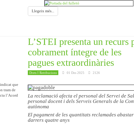
Llegeix més...
L’STEI presenta un recurs 
cobrament íntegre de les
pagues extraordinàries
Drets I Retribucions
01 Des 2025
2126
sindicat que
on tram de
ecta l’Acord
La reclamació afecta el personal del Servei de Sal
personal docent i dels Serveis Generals de la Co
autònoma
El pagament de les quantitats reclamades abastar
darrers quatre anys