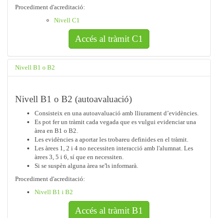
Procediment d'acreditació:
Nivell C1
Accés al tràmit C1
Nivell B1 o B2
Nivell B1 o B2 (autoavaluació)
Consisteix en una autoavaluació amb lliurament d’evidències.
Es pot fer un tràmit cada vegada que es vulgui evidenciar una
àrea en B1 o B2.
Les evidències a aportar les trobareu definides en el tràmit.
Les àrees 1, 2 i 4 no necessiten interacció amb l'alumnat. Les
àrees 3, 5 i 6, sí que en necessiten.
Si se suspèn alguna àrea se'ls informarà.
Procediment d'acreditació:
Nivell B1 i B2
Accés al tràmit B1