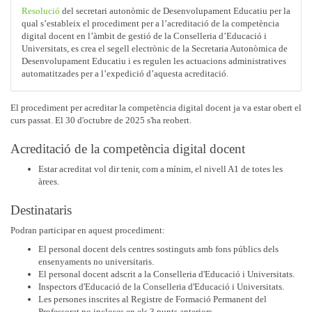
Resolució
del secretari autonòmic de Desenvolupament Educatiu per la
qual s’estableix el procediment per a l’acreditació de la competència
digital docent en l’àmbit de gestió de la Conselleria d’Educació i
Universitats, es crea el segell electrònic de la Secretaria Autonòmica de
Desenvolupament Educatiu i es regulen les actuacions administratives
automatitzades per a l’expedició d’aquesta acreditació.
El procediment per acreditar la competència digital docent ja va estar obert el
curs passat. El 30 d'octubre de 2025 s'ha reobert.
Acreditació de la competència digital docent
Estar acreditat vol dir tenir, com a mínim, el nivell A1 de totes les
àrees.
Destinataris
Podran participar en aquest procediment:
El personal docent dels centres sostinguts amb fons públics dels
ensenyaments no universitaris.
El personal docent adscrit a la Conselleria d'Educació i Universitats.
Inspectors d'Educació de la Conselleria d'Educació i Universitats.
Les persones inscrites al Registre de Formació Permanent del
Professorat no incloses en els 3 punts anteriors.