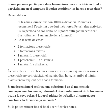
Si una persona participa a dues formacions que coincideixen total o
parcialment en el temps, se li poden certificar les hores a totes dues?
Depèn del cas:
Si les dues formacions són 100% a distància: Només es
reconeixerà l’activitat que duri més hores. Per a l’altra activitat,
i si la persona ho sol·licita, se li podrà entregar un certificat
d’aprofitament i superació de la formació.
En la resta de casos:
2 formacions presencials.
2 formacions mixtes.
1 mixta i 1 presencial.
1 presencial i 1 a distància.
1 mixta i 1 a distància.
És possible certificar les dues formacions sempre i quan les sessions
presencials no coincideixin el mateix dia i hora, i s’arribi al mínim
d’assistència requerit per a cada formació
Si un docent interí realitza una substitució en el moment de
començar una formació, i durant el desenvolupament de la formació
acaba la seva relació laboral (deixa de treballar al centre), pot
concloure la formació ja iniciada?
Si, la pot continuar fins al final i certificar les hores.