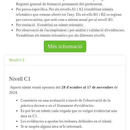
Registre general de formació permanent del professorat.
Per prova específica. Per als nivells A1 i A2 s'establiran tràmits
telemàtics que estaran oberts tot l'any. Els nivells B1 i B2 es regiran
per convocatòria, que serà com a mínim anual per al nivell B1.
Per titulació. S'establirà un tràmit telemàtic.
Per observació de l'acompliment i per anàlisi i validació d'evidències.
S'establiran els tràmits telemàtics per als diferents nivells.
Més informació
Nivell C1
Nivell C1
Aquest tràmit estarà operatiu del
28 d'octubre al 17 de novembre
de
2024.
Consisteix en una avaluació a través de l'observació de la
pràctica docent o en el lliurament d'evidències.
Es pot fer un tràmit cada vegada que es vulgui evidenciar una
àrea en C1.
Les evidències a aportar les trobareu definides en el tràmit.
Si se suspèn alguna àrea se'ls informarà.