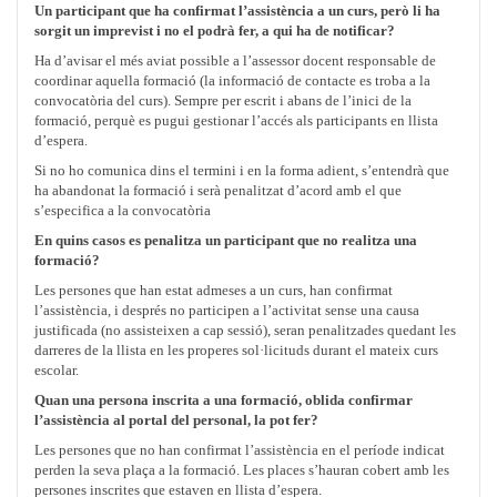
Un participant que ha confirmat l’assistència a un curs, però li ha
sorgit un imprevist i no el podrà fer, a qui ha de notificar?
Ha d’avisar el més aviat possible a l’assessor docent responsable de
coordinar aquella formació (la informació de contacte es troba a la
convocatòria del curs). Sempre per escrit i abans de l’inici de la
formació, perquè es pugui gestionar l’accés als participants en llista
d’espera.
Si no ho comunica dins el termini i en la forma adient, s’entendrà que
ha abandonat la formació i serà penalitzat d’acord amb el que
s’especifica a la convocatòria
En quins casos es penalitza un participant que no realitza una
formació?
Les persones que han estat admeses a un curs, han confirmat
l’assistència, i després no participen a l’activitat sense una causa
justificada (no assisteixen a cap sessió), seran penalitzades quedant les
darreres de la llista en les properes sol·licituds durant el mateix curs
escolar.
Quan una persona inscrita a una formació, oblida confirmar
l’assistència al portal del personal, la pot fer?
Les persones que no han confirmat l’assistència en el període indicat
perden la seva plaça a la formació. Les places s’hauran cobert amb les
persones inscrites que estaven en llista d’espera.