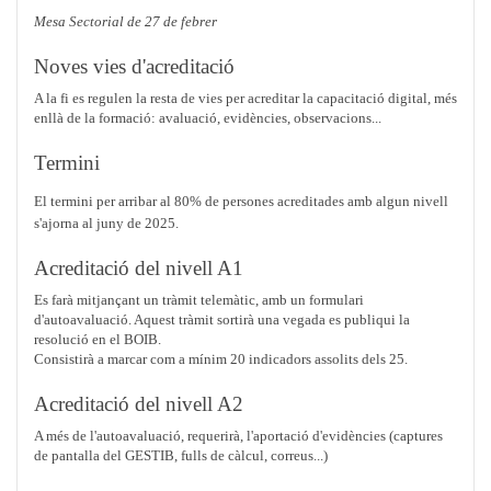
Mesa Sectorial de 27 de febrer
Noves vies d'acreditació
A la fi es regulen la resta de vies per acreditar la capacitació digital, més
enllà de la formació: avaluació, evidències, observacions...
Termini
El termini per arribar al 80% de persones acreditades amb algun nivell
s'ajorna al juny de 2025.
Acreditació del nivell A1
Es farà mitjançant un tràmit telemàtic, amb un formulari
d'autoavaluació. Aquest tràmit sortirà una vegada es publiqui la
resolució en el BOIB.
Consistirà a marcar com a mínim 20 indicadors assolits dels 25.
Acreditació del nivell A2
A més de l'autoavaluació, requerirà, l'aportació d'evidències (captures
de pantalla del GESTIB, fulls de càlcul, correus...)