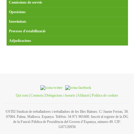
Comissions de serveis
Oposicions
Interinitats
Procesos d'estabilització
Adjudicacions
Qui som
|
Contacta
|
Delegacions i horaris
|
Afiliació
|
Política de cookies
©STEI Sindicat de treballadores i treballadors de les Illes Balears. C/ Jaume Ferran, 58.
07004. Palma. Mallorca. Espanya. Telèfon: 34 971 901600. Inscrit al registre de la DG
de la Funció Pública de Presidència del Govern d’Espanya, número 49. CIF:
G07126956