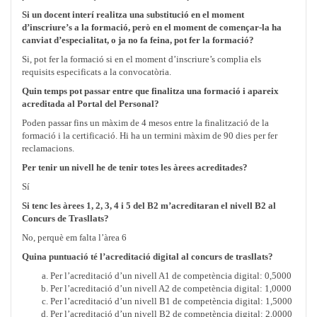
Si un docent interí realitza una substitució en el moment
d’inscriure’s a la formació, però en el moment de començar-la ha
canviat d’especialitat, o ja no fa feina, pot fer la formació?
Si, pot fer la formació si en el moment d’inscriure’s complia els
requisits especificats a la convocatòria.
Quin temps pot passar entre que finalitza una formació i apareix
acreditada al Portal del Personal?
Poden passar fins un màxim de 4 mesos entre la finalització de la
formació i la certificació. Hi ha un termini màxim de 90 dies per fer
reclamacions.
Per tenir un nivell he de tenir totes les àrees acreditades?
Sí
Si tenc les àrees 1, 2, 3, 4 i 5 del B2 m’acreditaran el nivell B2 al
Concurs de Trasllats?
No, perquè em falta l’àrea 6
Quina puntuació té l’acreditació digital al concurs de trasllats?
Per l’acreditació d’un nivell A1 de competència digital: 0,5000
Per l’acreditació d’un nivell A2 de competència digital: 1,0000
Per l’acreditació d’un nivell B1 de competència digital: 1,5000
Per l’acreditació d’un nivell B2 de competència digital: 2,0000