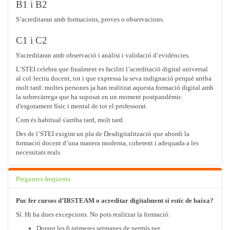
B1 i B2
S’acreditaran amb formacions, proves o observacions.
C1 i C2
S'acreditaran amb observació i anàlisi i validació d’evidències.
L’STEI celebra que finalment es faciliti l’acreditació digital universal
al col·lectiu docent, tot i que expressa la seva indignació perquè arriba
molt tard: moltes persones ja han realitzat aquesta formació digital amb
la sobrecàrrega que ha suposat en un moment postpandèmic
d'esgotament físic i mental de tot el professorat.
Com és habitual s'arriba tard, molt tard.
Des de l’STEI exigim un pla de Desdigitalització que abordi la
formació docent d’una manera moderna, coherent i adequada a les
necessitats reals.
Preguntes freqüents
Puc fer cursos d’IBSTEAM o acreditar digitalment si estic de baixa?
Sí. Hi ha dues excepcions. No pots realitzar la formació:
Durant les 6 primeres setmanes de permís per