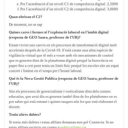
Per l’acreditació d’un nivell C1 de competència digital: 2,5000
Per l’acreditació d’un nivell C2 de competència digital: 3,0000
Quan obriran el C2?
De moment, no se sap
Quines cares i formes té l’explotació laboral en l’àmbit digital
(resposta de GEO Saura, professor de l’UB)?
Estam vivint uns canvis en els processos de transformació digital molt
accelerats després de la Covid-19. S’està creant una altra espècie de
vigilància virtual que té més a veure amb els mecanismes de control
que es generen dins de la plataforma digital perquè la burocràcia en
paper fins a cert punt tenia un límit físic perquè les escoles són un espai
concret i limitat en el temps per l’horari laboral.
Què és la Nova Gestió Publica (resposta de GEO Saura, professor de
l’UB)?
Són els processos de gerencialisme i verticalisme dins dels centres
educatius, que avui dia es generen també dins de les plataformes on es
pot saber qui està entrant i quines tasques són les que està elaborant el
docent.
Teniu altres dubtes?
Si teniu més dubtes i estau afiliats demanau-nos pel Connecta. Si no
estau afiliats escriviu un correu a
publica@stei.cat