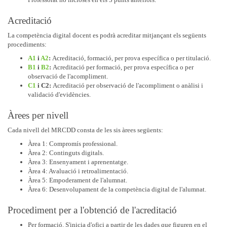
Acreditació
La competència digital docent es podrà acreditar mitjançant els següents
procediments:
A1
i
A2
:
Acreditació, formació, per prova específica o per titulació.
B1
i
B2
:
Acreditació per formació, per prova específica o per
observació de l'acompliment.
C1
i C2:
Acreditació per observació de l'acompliment o anàlisi i
validació d'evidències.
Àrees per nivell
Cada nivell del MRCDD consta de les sis àrees següents:
Àrea 1: Compromís professional.
Àrea 2: Continguts digitals.
Àrea 3: Ensenyament i aprenentatge.
Àrea 4: Avaluació i retroalimentació.
Àrea 5: Empoderament de l'alumnat.
Àrea 6: Desenvolupament de la competència digital de l'alumnat.
Procediment per a l'obtenció de l'acreditació
Per formació. S'inicia d'ofici a partir de les dades que figuren en el