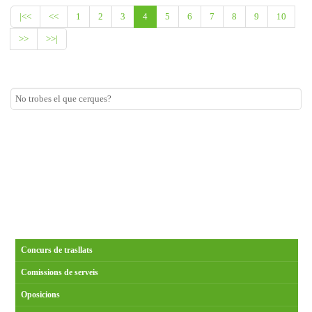
|<<
<<
1
2
3
4
5
6
7
8
9
10
>>
>>|
Concurs de trasllats
Comissions de serveis
Oposicions