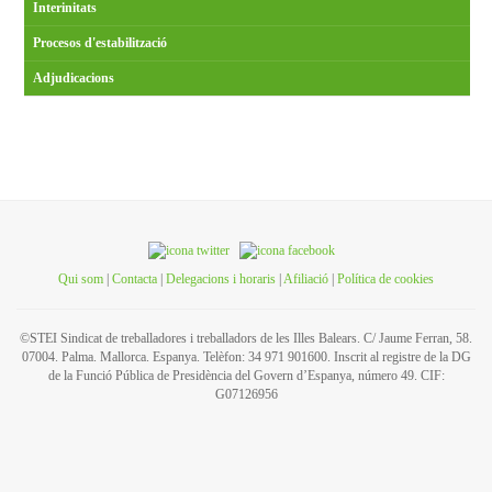
Interinitats
Procesos d'estabilització
Adjudicacions
Qui som
|
Contacta
|
Delegacions i horaris
|
Afiliació
|
Política de cookies
©STEI Sindicat de treballadores i treballadors de les Illes Balears. C/ Jaume Ferran, 58.
07004. Palma. Mallorca. Espanya. Telèfon: 34 971 901600. Inscrit al registre de la DG
de la Funció Pública de Presidència del Govern d’Espanya, número 49. CIF:
G07126956