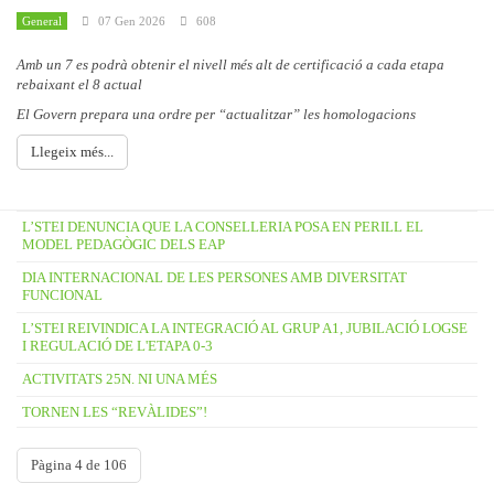
General
07 Gen 2026
608
Amb un 7 es podrà obtenir el nivell més alt de certificació a cada etapa
rebaixant el 8 actual
El Govern prepara una ordre per “actualitzar” les homologacions
Llegeix més...
L’STEI DENUNCIA QUE LA CONSELLERIA POSA EN PERILL EL
MODEL PEDAGÒGIC DELS EAP
DIA INTERNACIONAL DE LES PERSONES AMB DIVERSITAT
FUNCIONAL
L’STEI REIVINDICA LA INTEGRACIÓ AL GRUP A1, JUBILACIÓ LOGSE
I REGULACIÓ DE L'ETAPA 0-3
ACTIVITATS 25N. NI UNA MÉS
TORNEN LES “REVÀLIDES”!
Pàgina 4 de 106