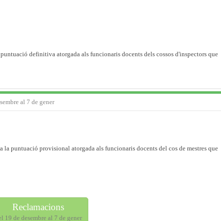
 puntuació definitiva atorgada als funcionaris docents dels cossos d'inspectors que
esembre al 7 de gener
a la puntuació provisional atorgada als funcionaris docents del cos de mestres que
Reclamacions
el 19 de desembre al 7 de gener