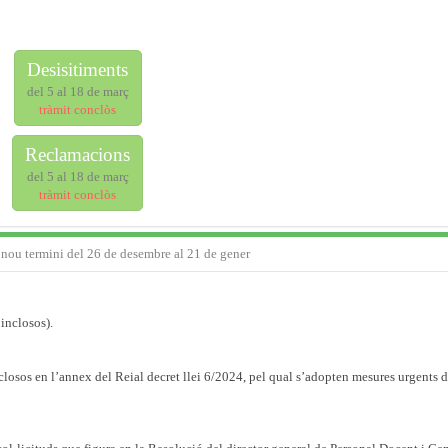
Desisitiments
del 5 al 18 de març
tràmit conclòs
Reclamacions
del 5 al 18 de març
tràmit conclòs
 nou termini del 26 de desembre al 21 de gener
inclosos).
nclosos en l’annex del Reial decret llei 6/2024, pel qual s’adopten mesures urgents 