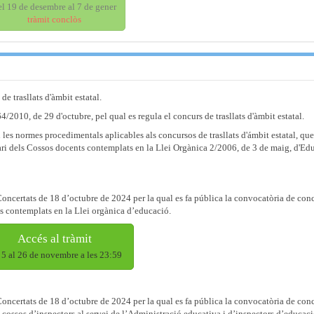
el 19 de desembre al 7 de gener
tràmit conclòs
de trasllats d'àmbit estatal.
4/2010, de 29 d'octubre, pel qual es regula el concurs de trasllats d'àmbit estatal.
en les normes procedimentals aplicables als concursos de trasllats d'ámbit estatal, qu
ri dels Cossos docents contemplats en la Llei Orgànica 2/2006, de 3 de maig, d'Ed
Concertats de 18 d’octubre de 2024 per la qual es fa pública la convocatòria de con
nts contemplats en la Llei orgànica d’educació.
Accés al tràmit
 5 al 26 de novembre a les 23:59
Concertats de 18 d’octubre de 2024 per la qual es fa pública la convocatòria de con
ls cossos d’inspectors al servei de l’Administració educativa i d’inspectors d’educaci