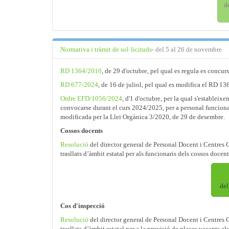
d
Normativa i tràmit de sol·licituds
- del 5 al 26 de novembre
RD 1364/2010
, de 29 d'octubre, pel qual es regula es concurs 
RD 677/2024
, de 16 de juliol, pel qual es modifica el RD 136
Ordre EFD/1056/2024
, d'1 d'octubre, per la qual s'estableix
convocarse durant el curs 2024/2025, per a personal funciona
modificada per la Llei Orgànica 3/2020, de 29 de desembre.
Cossos docents
Resolució
del director general de Personal Docent i Centres 
trasllats d’àmbit estatal per als funcionaris dels cossos doce
del
Cos d'inspecció
Resolució
del director general de Personal Docent i Centres 
trasllats d’àmbit estatal per a la provisió de places vacants a