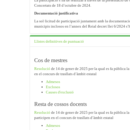
La participació s’ha de realitzar a través de la presentació de
Concertats de 18 d’octubre de 2024.
Documentació justificativa
La sol·licitud de participació juntament amb la documentació j
municipis inclosos en l’annex del Reial decret llei 6/2024 s’
Llistes definitives de puntuació
Cos de mestres
Resolució
de 14 de gener de 2025 per la qual es fa pública l
en el concurs de trasllats d’àmbit estatal
Admesos
Exclosos
Causes d'exclusió
Resta de cossos docents
Resolució
de 14 de gener de 2025 per la qual es fa pública la
participen en el concurs de trasllats d’àmbit estatal
Admesos