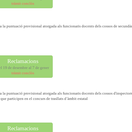
tràmit conclòs
a la puntuació provisional atorgada als funcionaris docents dels cossos de secundà
Reclamacions
el 19 de desembre al 7 de gener
tràmit conclòs
a la puntuació provisional atorgada als funcionaris docents dels cossos d'inspectors
que participen en el concurs de trasllats d’àmbit estatal
Reclamacions