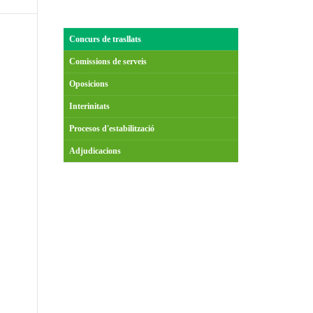
Concurs de trasllats
Comissions de serveis
Oposicions
Interinitats
Procesos d'estabilització
Adjudicacions