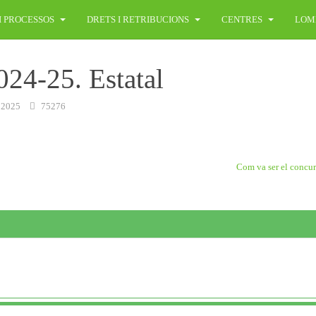
I PROCESSOS
DRETS I RETRIBUCIONS
CENTRES
LOM
024-25. Estatal
 2025
75276
Com va ser el concu