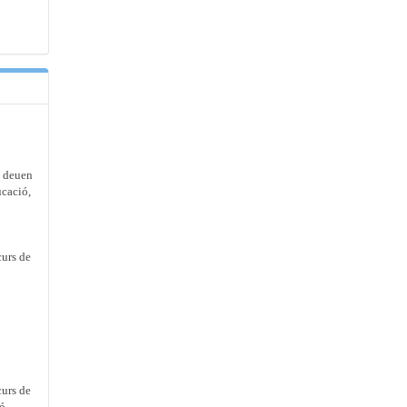
e deuen
ucació,
curs de
curs de
ó.