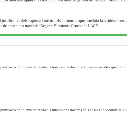
 sol·licituds que figura en la Resolució del director general de Personal Docent i Ce
ustificativa dels requisits i mèrits i els documents que acreditin la residencia en e
ha de presentar a través del Registre Electrònic General de l’AGE.
a puntuació definitiva atorgada als funcionaris docents del cos de mestres que parti
 puntuació definitiva atorgada als funcionaris docents dels cossos de secundària qu