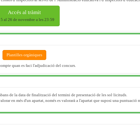
Accés al tràmit
 5 al 26 de novembre a les 23:59
Plantilles orgàniques
ompte quan es faci l'adjudicació del concurs.
ans de la data de finalització del termini de presentació de les sol·licituds.
alorar en més d'un apartat, només es valorarà a l'apartat que suposi una puntuació 