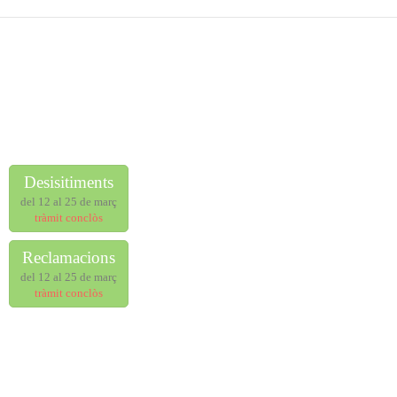
Desisitiments
del 12 al 25 de març
tràmit conclòs
Reclamacions
del 12 al 25 de març
tràmit conclòs