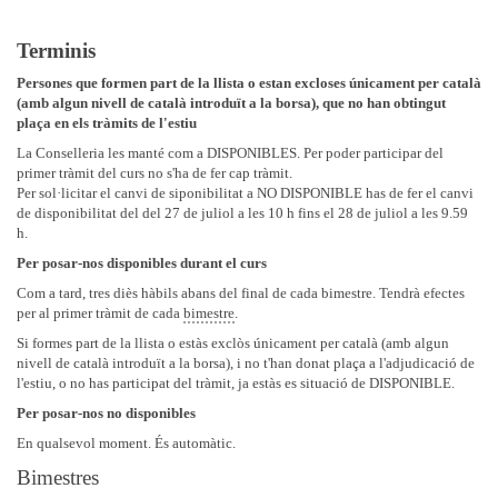
Terminis
Persones que formen part de la llista o estan excloses únicament per català
(amb algun nivell de català introduït a la borsa), que no han obtingut
plaça en els tràmits de l'estiu
La Conselleria les manté com a DISPONIBLES. Per poder participar del
primer tràmit del curs no s'ha de fer cap tràmit.
Per sol·licitar el canvi de siponibilitat a NO DISPONIBLE has de fer el canvi
de disponibilitat del del 27 de juliol a les 10 h fins el 28 de juliol a les 9.59
h.
Per posar-nos disponibles durant el curs
Com a tard, tres diès hàbils abans del final de cada bimestre. Tendrà efectes
per al primer tràmit de cada
bimestre
.
Si formes part de la llista o estàs exclòs únicament per català (amb algun
nivell de català introduït a la borsa), i no t'han donat plaça a l'adjudicació de
l'estiu, o no has participat del tràmit, ja estàs es situació de DISPONIBLE.
Per posar-nos no disponibles
En qualsevol moment. És automàtic.
Bimestres