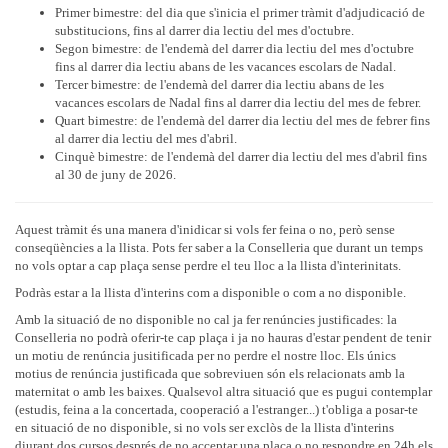
Primer bimestre: del dia que s'inicia el primer tràmit d'adjudicació de
substitucions, fins al darrer dia lectiu del mes d'octubre.
Segon bimestre: de l'endemà del darrer dia lectiu del mes d'octubre
fins al darrer dia lectiu abans de les vacances escolars de Nadal.
Tercer bimestre: de l'endemà del darrer dia lectiu abans de les
vacances escolars de Nadal fins al darrer dia lectiu del mes de febrer.
Quart bimestre: de l'endemà del darrer dia lectiu del mes de febrer fins
al darrer dia lectiu del mes d'abril.
Cinquè bimestre: de l'endemà del darrer dia lectiu del mes d'abril fins
al 30 de juny de 2026.
Aquest tràmit és una manera d'inidicar si vols fer feina o no, però sense
conseqüències a la llista. Pots fer saber a la Conselleria que durant un temps
no vols optar a cap plaça sense perdre el teu lloc a la llista d'interinitats.
Podràs estar a la llista d'interins com a disponible o com a no disponible.
Amb la situació de no disponible no cal ja fer renúncies justificades: la
Conselleria no podrà oferir-te cap plaça i ja no hauras d'estar pendent de tenir
un motiu de renúncia jusitificada per no perdre el nostre lloc. Els únics
motius de renúncia justificada que sobreviuen són els relacionats amb la
maternitat o amb les baixes. Qualsevol altra situació que es pugui contemplar
(estudis, feina a la concertada, cooperació a l'estranger...) t'obliga a posar-te
en situació de no disponible, si no vols ser exclòs de la llista d'interins
diurant dos cursos després de no acceptar una plaça o no respondre en 24h els