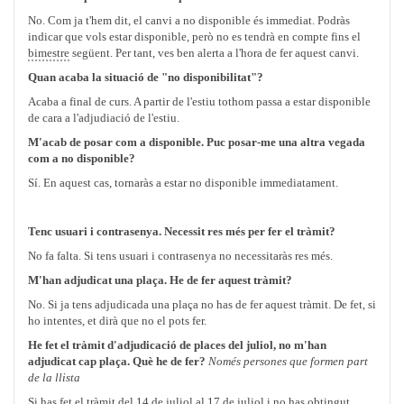
No. Com ja t'hem dit, el canvi a no disponible és immediat. Podràs
indicar que vols estar disponible, però no es tendrà en compte fins el
bimestre
següent. Per tant, ves ben alerta a l'hora de fer aquest canvi.
Quan acaba la situació de "no disponibilitat"?
Acaba a final de curs. A partir de l'estiu tothom passa a estar disponible
de cara a l'adjudiació de l'estiu.
M'acab de posar com a disponible. Puc posar-me una altra vegada
com a no disponible?
Sí. En aquest cas, tornaràs a estar no disponible immediatament.
Tenc usuari i contrasenya. Necessit res més per fer el tràmit?
No fa falta. Si tens usuari i contrasenya no necessitaràs res més.
M'han adjudicat una plaça. He de fer aquest tràmit?
No. Si ja tens adjudicada una plaça no has de fer aquest tràmit. De fet, si
ho intentes, et dirà que no el pots fer.
He fet el tràmit d'adjudicació de places del juliol, no m'han
adjudicat cap plaça. Què he de fer?
Només persones que formen part
de la llista
Si has fet el tràmit del 14 de juliol al 17 de juliol i no has obtingut