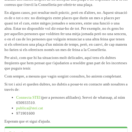
correus que t'enviï la Conselleria per oferir-te una plaça.
En alguns casos, pot resultar molt pràctic, però en d'altres, no. Aquest situació
es de o tot o res: no distingeix entre places que durin un mes o places per
quasi tot el curs, entre mitges jornades o senceres, entre una funció o una
altra. Estar no disponible vol dir estar-ho de tot. Per exemple, no és gens bo
per aquelles persones que voldrien fer una mitja jornada però no una sencera,
o en el cas de les persones que vulguin renunciar a una altra feina que tenen
si els ofereixen una plaça d'un mínim de temps, però, en canvi, de cap manera
ho farien si els ofereixen només un mes de feina a la Conselleria.
Per això, com que hi ha situacions molt delicades, aquí tens els dubtes
freqüents que hem pensat que t'ajudarien a resoldre gran part de les incerteses
que puguis tenir.
Com sempre, a mesura que vagin sorgint consultes, ho anirem completant.
Si tot i així et queden dubtes, no dubtis a posar-te en contacte amb nosaltres a
través de:
Connecta STEI
(per a persones afiliades). Servei de whatssap, al núm
650933510.
publica@stei.cat
971901600
Esperam que et sigui d'ajuda.