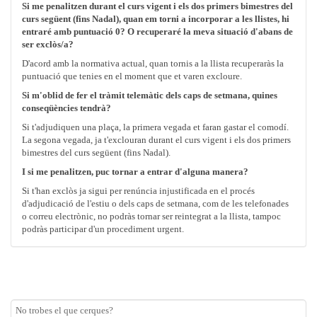
Si me penalitzen durant el curs vigent i els dos primers bimestres del
curs següent (fins Nadal)
, quan em torni a incorporar a les llistes, hi
entraré amb puntuació 0? O recuperaré la meva situació d'abans de
ser exclòs/a?
D'acord amb la normativa actual, quan tornis a la llista recuperaràs la
puntuació que tenies en el moment que et varen excloure.
Si m'oblid de fer el tràmit telemàtic dels caps de setmana, quines
conseqüències tendrà?
Si t'adjudiquen una plaça, la primera vegada et faran gastar el comodí.
La segona vegada, ja t'exclouran durant el curs vigent i els dos primers
bimestres del curs següent (fins Nadal).
I si me penalitzen, puc tornar a entrar d'alguna manera?
Si t'han exclòs ja sigui per renúncia injustificada en el procés
d'adjudicació de l'estiu o dels caps de setmana, com de les telefonades
o correu electrònic, no podràs tornar ser reintegrat a la llista, tampoc
podràs participar d'un procediment urgent.