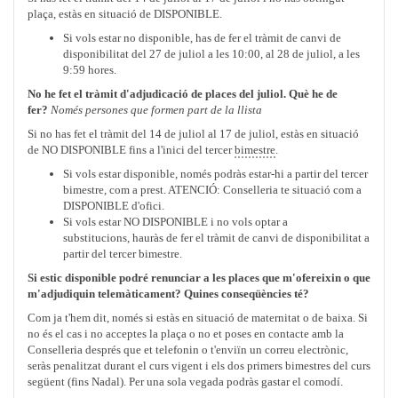
plaça, estàs en situació de DISPONIBLE.
Si vols estar no disponible, has de fer el tràmit de canvi de
disponibilitat del 27 de juliol a les 10:00, al 28 de juliol, a les
9:59 hores.
No he fet el tràmit d'adjudicació de places del juliol. Què he de
fer?
Només persones que formen part de la llista
Si no has fet el tràmit del 14 de juliol al 17 de juliol, estàs en situació
de NO DISPONIBLE fins a l'inici del tercer
bimestre
.
Si vols estar disponible, només podràs estar-hi a partir del tercer
bimestre, com a prest. ATENCIÓ: Conselleria te situació com a
DISPONIBLE d'ofici.
Si vols estar NO DISPONIBLE i no vols optar a
substitucions, hauràs de fer el tràmit de canvi de disponibilitat a
partir del tercer bimestre.
Si estic disponible podré renunciar a les places que m'ofereixin o que
m'adjudiquin telemàticament? Quines conseqüències té?
Com ja t'hem dit, només si estàs en situació de maternitat o de baixa. Si
no és el cas i no acceptes la plaça o no et poses en contacte amb la
Conselleria després que et telefonin o t'enviïn un correu electrònic,
seràs penalitzat durant el curs vigent i els dos primers bimestres del curs
següent (fins Nadal). Per una sola vegada podràs gastar el comodí.