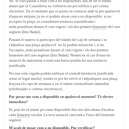
No. Si vols passat a estar com a no disponibles, has de fer el tràmit
abans que la Conselleria no t'ofereixi res per telèfon o per correu
electrònic. En el moment que es posin en contacte amb tu per qualsevol
d'aquests mitjans, ja no et podràs situar com a no disponible: si no
acceptes la plaça, es considerarà renúncia injustificada i
seràs penalitzat durant el curs vigent i els dos primers
bimestre
s del curs
següent (fins Nadal).
Passarà el mateix si participes del tràmit del cap de setmana i se
t'adjudica una plaça qualsevol: no hi podràs renunciar i, si no
l'acceptes, seràs penalitzat durant el curs vigent i els dos primers
bimestres del curs següent (fins Nadal). Només en el cas d'estar en
situació de maternitat o tenir una baixa podràs fer una renúncia
justificada.
Per una sola vegada podràs utilitzar el comodí (renúncia justificada
sense al·legar motiu): només es pot fer servir si t'adjudiquen una plaça
forçosa els caps de setmana o en el tràmit extraordinari immediat
(telefonades o correus electrònics).
Puc posar-me com a disponible en qualsevol moment? Té efectes
immediats?
Sí, pots fer el tràmit per estar disponible fins tres dies abans d'acabar
cada
bimestre
escolar. La teva situació canviarà a l'inici del bimestre
següent.
M'acab de posar com a no disponible. Puc rectificar?