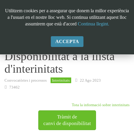
Utilitzem cookies per a assegurar que donem la millor experiència
a l'usuari en el nostre lloc web. Si continua utilitzant aquest lloc
assumirem que està d'acord
Continua llegint.
ACCEPTA
Disponibilitat a la llista
d'interinitats
Convocatòries i processos
Interinitats
22 Ago 2023
73462
Tota la informació sobre interinitats
Tràmit de
canvi de disponibilitat