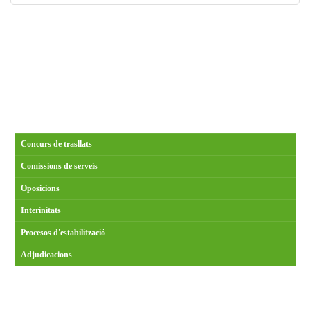
Concurs de trasllats
Comissions de serveis
Oposicions
Interinitats
Procesos d'estabilització
Adjudicacions