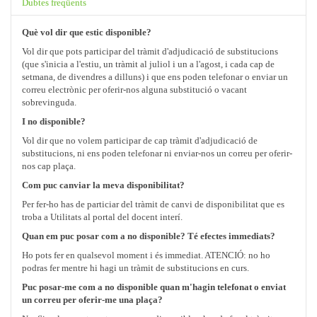
Dubtes freqüents
Què vol dir que estic disponible?
Vol dir que pots participar del tràmit d'adjudicació de substitucions
(que s'inicia a l'estiu, un tràmit al juliol i un a l'agost, i cada cap de
setmana, de divendres a dilluns) i que ens poden telefonar o enviar un
correu electrònic per oferir-nos alguna substitució o vacant
sobrevinguda.
I no disponible?
Vol dir que no volem participar de cap tràmit d'adjudicació de
substitucions, ni ens poden telefonar ni enviar-nos un correu per oferir-
nos cap plaça.
Com puc canviar la meva disponibilitat?
Per fer-ho has de particiar del tràmit de canvi de disponibilitat que es
troba a Utilitats al portal del docent interí.
Quan em puc posar com a no disponible? Té efectes immediats?
Ho pots fer en qualsevol moment i és immediat. ATENCIÓ: no ho
podras fer mentre hi hagi un tràmit de substitucions en curs.
Puc posar-me com a no disponible quan m'hagin telefonat o enviat
un correu per oferir-me una plaça?